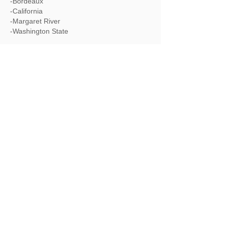
-Bordeaux
-California
-Margaret River
-Washington State
17. nov - Lære om de forskellige stilarter
af Chardonnay
-
Oaked vs. Unoaked
-
California
-Bourgogne, herunder Chabils
24. nov - Lære om de forskellige stilarter
af Nebbiolo
-Barolo - fokus på de forskellige regioner og
stilarter
-Barbaresco
-Lange Nebbiolo
30. nov - Afsluttende prøve
Skriftlig prøve
Herefter mulighed for at tilkøbe